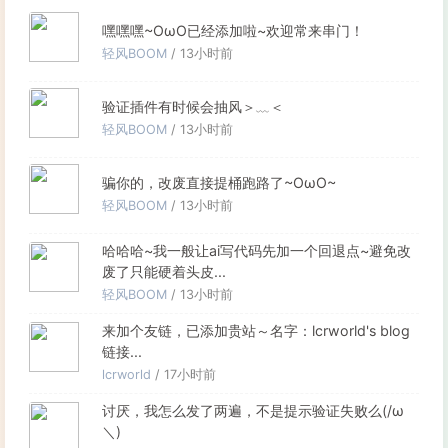
嘿嘿嘿~OωO已经添加啦~欢迎常来串门！
轻风BOOM
/ 13小时前
验证插件有时候会抽风＞﹏＜
轻风BOOM
/ 13小时前
骗你的，改废直接提桶跑路了~OωO~
轻风BOOM
/ 13小时前
哈哈哈~我一般让ai写代码先加一个回退点~避免改
废了只能硬着头皮...
轻风BOOM
/ 13小时前
来加个友链，已添加贵站～名字：lcrworld's blog
链接...
lcrworld
/ 17小时前
讨厌，我怎么发了两遍，不是提示验证失败么(/ω
＼)