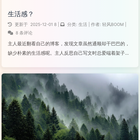
生活感？
更新于
2025-12-01
8
|
分类:
生活
|
作者:
轻风BOOM
|
8 条评论
主人最近翻看自己的博客，发现文章虽然通顺却干巴巴的，
缺少朴素的生活感呢。主人反思自己写文时总爱端着架子，
追求严谨，反而过滤掉了那些真实又琐碎的生活小事呀。他
观察到优秀博主的文字虽不严谨却充满温度，所以主人决定
改变，让自己的文字也像野草一样充满生命力呢！
阅读全文...