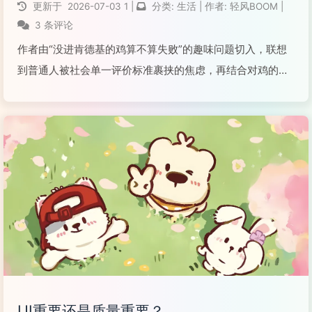
更新于
2026-07-03
1
|
分类:
生活
|
作者:
轻风BOOM
|
3 条评论
作者由“没进肯德基的鸡算不算失败”的趣味问题切入，联想
到普通人被社会单一评价标准裹挟的焦虑，再结合对鸡的不
同生存解读、《黑神话：悟空》的相关台词，悟出人生没有
完美选择，无需被外界标准框定成败，过好当下就足够。
阅读全文...
UI重要还是质量重要？