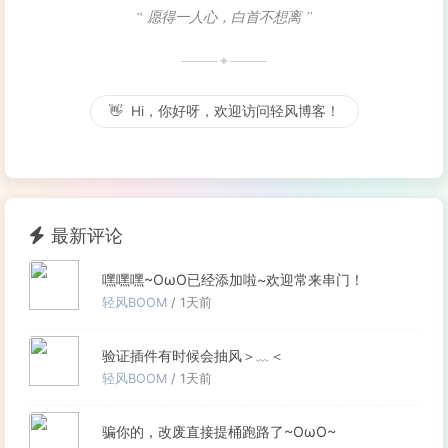
“ 愿得一人心，白首不想离 ”
✦
👋
Hi，你好呀，欢迎访问轻风博客！
最新评论
嘿嘿嘿~OωO已经添加啦~欢迎常来串门！
轻风BOOM
/ 1天前
验证插件有时候会抽风＞﹏＜
轻风BOOM
/ 1天前
骗你的，改废直接提桶跑路了~OωO~