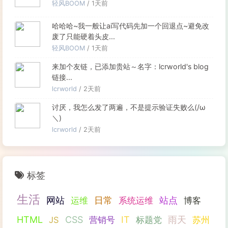
轻风BOOM
/ 1天前
哈哈哈~我一般让ai写代码先加一个回退点~避免改
废了只能硬着头皮...
轻风BOOM
/ 1天前
来加个友链，已添加贵站～名字：lcrworld's blog
链接...
lcrworld
/ 2天前
讨厌，我怎么发了两遍，不是提示验证失败么(/ω
＼)
lcrworld
/ 2天前
标签
生活
网站
日常
站点
运维
系统运维
博客
HTML
CSS
IT
雨天
JS
营销号
标题党
苏州