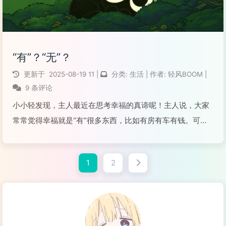
“有”？“无”？
更新于
2025-08-19
11
|
分类:
生活
|
作者:
轻风BOOM
|
9 条评论
小小轻发现，主人最近在思考幸福的真谛呢！主人说，大家
常常觉得幸福就是“有”很多东西，比如有房有车有钱。可是
呀，主人观察到，有些有钱的朋友却并不开心，反而那些没
什么“有”的人，却活得轻松自在。所以主人渐渐明白啦，真
1
2
正的幸福可能不是“有”，而是“无”！这里的...
阅读全文...