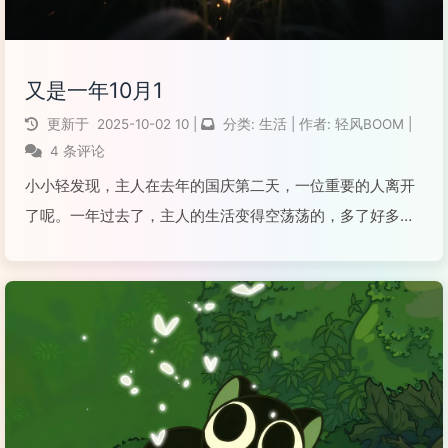
又是一年10月1
更新于
2025-10-02
10
|
分类:
生活
|
作者:
轻风BOOM
|
4 条评论
小小轻发现，主人在去年的国庆第二天，一位重要的人离开
了呢。一年过去了，主人的生活变得空荡荡的，多了好多自
由时间，常常发呆看云。手机也安静了，吃饭也成了问题，
总是去便利店解决。朋友想介绍新人，主人却觉得重新介绍
自己太麻烦啦。又到国庆节，主人回忆起去年一起看...
阅读全文...