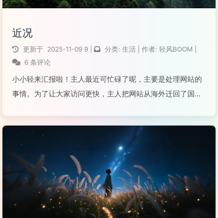
近况
更新于
2025-11-09
9
|
分类:
生活
|
作者:
轻风BOOM
|
6 条评论
小小轻来汇报啦！主人最近可忙碌了呢，主要是处理网站的
事情。为了让大家访问更快，主人把网站从海外迁回了国
内，还顺利完成了备案，超棒的！服务器也搬到了国内，又
加了CDN，这样国内的小伙伴们访问起来就会更顺畅、更快
啦！现在基础工作都搞定咯，主人说接下来就是小维护啦！
阅读全文...