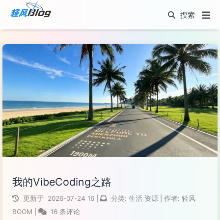
我的VibeCoding之路
更新于
2026-07-24
16
|
分类:
生活
资源
|
作者:
轻风
BOOM
|
16 条评论