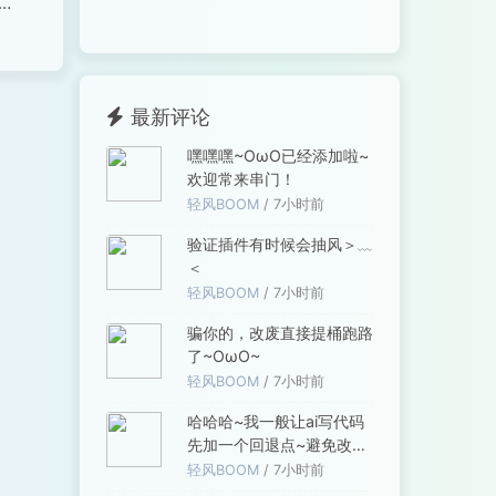
个
现
最新评论
嘿嘿嘿~OωO已经添加啦~
欢迎常来串门！
轻风BOOM
/ 7小时前
验证插件有时候会抽风＞﹏
＜
轻风BOOM
/ 7小时前
骗你的，改废直接提桶跑路
了~OωO~
轻风BOOM
/ 7小时前
哈哈哈~我一般让ai写代码
先加一个回退点~避免改废
了只能硬着头皮...
轻风BOOM
/ 7小时前