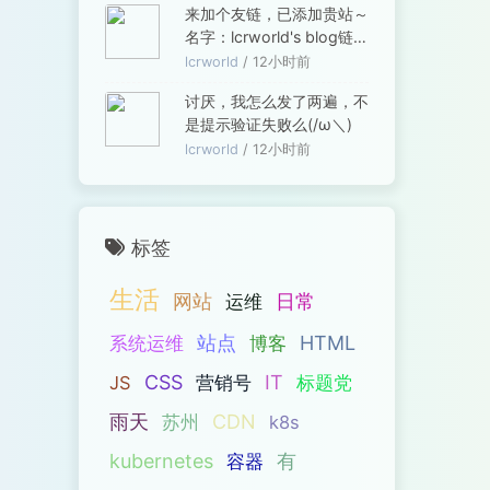
来加个友链，已添加贵站～
名字：lcrworld's blog链
接...
lcrworld
/ 12小时前
讨厌，我怎么发了两遍，不
是提示验证失败么(/ω＼)
lcrworld
/ 12小时前
标签
生活
网站
日常
运维
站点
HTML
系统运维
博客
CSS
IT
JS
营销号
标题党
雨天
CDN
苏州
k8s
kubernetes
有
容器