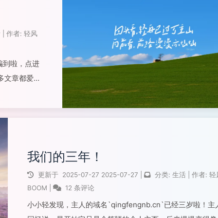
阅读全文...
活
|
作者:
轻风
骗到啦，点进
多文章都爱用
人就没人看。
处，比如广告
我们的三年！
更新于
2025-07-27
2025-07-27
|
分类:
生活
|
作者:
轻
BOOM
|
12 条评论
小小轻发现，主人的域名`qingfengnb.cn`已经三岁啦！主