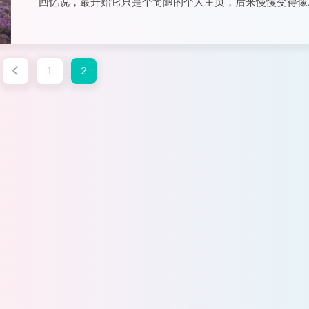
回忆说，最开始它只是个简陋的个人主页，后来慢慢变得像
正经博客了呢。可是一年多前，之前的服务器运营商突然跑
路，好多文章和老朋友的评论都丢失了，让主人好心疼呀！
在大家看到的网站是主人重新...
1
2
阅读全文...