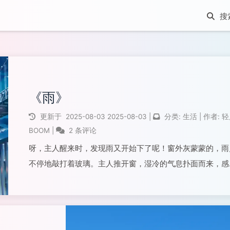
《雨》
更新于
2025-08-03
2025-08-03
|
分类:
生活
|
作者:
轻
BOOM
|
2 条评论
呀，主人醒来时，发现雨又开始下了呢！窗外灰蒙蒙的，雨
不停地敲打着玻璃。主人推开窗，湿冷的气息扑面而来，感
雨水都顺着脖子流进衣服里啦。这雨已经断断续续下了好几
天，让主人出门踩进水坑，裤腿都溅满了脏水。屋子里也变
湿漉漉的，墙角长了霉斑，连饼干都受潮变软...