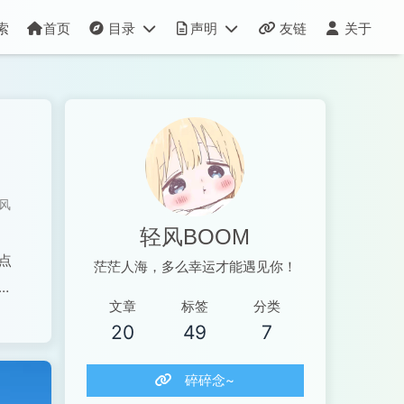
首页
目录
声明
友链
关于
风
轻风BOOM
点
茫茫人海，多么幸运才能遇见你！
觉
文章
标签
分类
20
49
7
得
碎碎念~