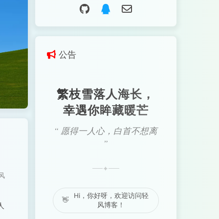
公告
繁枝雪落人海长，
幸遇你眸藏暖芒
“ 愿得一人心，白首不想离
”
✦
风
Hi，你好呀，欢迎访问轻
👋
人
风博客！